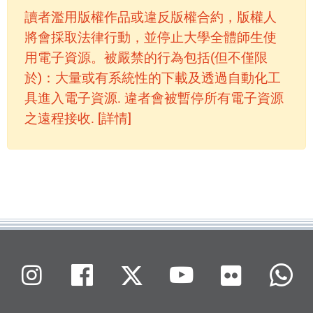
讀者濫用版權作品或違反版權合約，版權人
將會採取法律行動，並停止大學全體師生使
用電子資源。被嚴禁的行為包括(但不僅限
於)：大量或有系統性的下載及透過自動化工
具進入電子資源. 違者會被暫停所有電子資源
之遠程接收. [詳情]
Flickr
Instagram
Facebook
X (Twitter)
Youtube
W