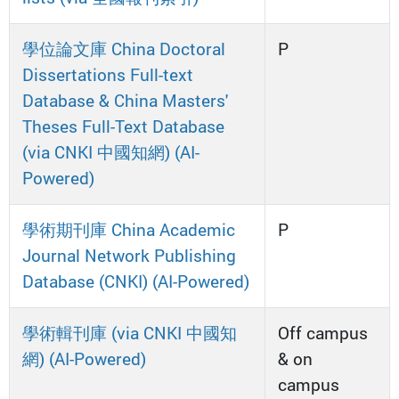
學位論文庫 China Doctoral
P
Dissertations Full-text
Database & China Masters'
Theses Full-Text Database
(via CNKI 中國知網) (AI-
Powered)
學術期刊庫 China Academic
P
Journal Network Publishing
Database (CNKI) (AI-Powered)
學術輯刊庫 (via CNKI 中國知
Off campus
網) (AI-Powered)
& on
campus