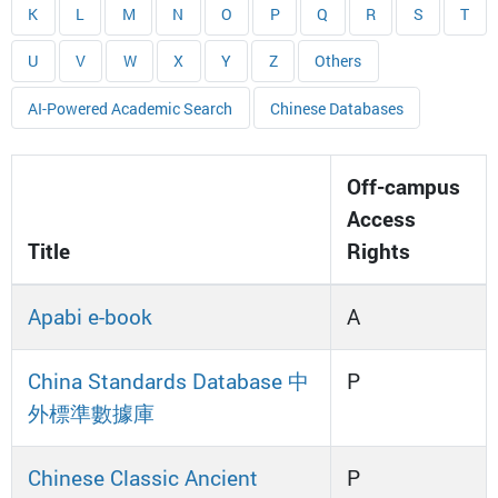
K
L
M
N
O
P
Q
R
S
T
U
V
W
X
Y
Z
Others
AI-Powered Academic Search
Chinese Databases
Off-campus
Access
Title
Rights
Apabi e-book
A
China Standards Database 中
P
外標準數據庫
Chinese Classic Ancient
P