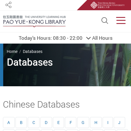
Share
Site S
Men
Today's Hours:
08:30 - 22:00
All Hours
You are here
Home
Databases
Databases
Start main content
Chinese Databases
A
B
C
D
E
F
G
H
I
J