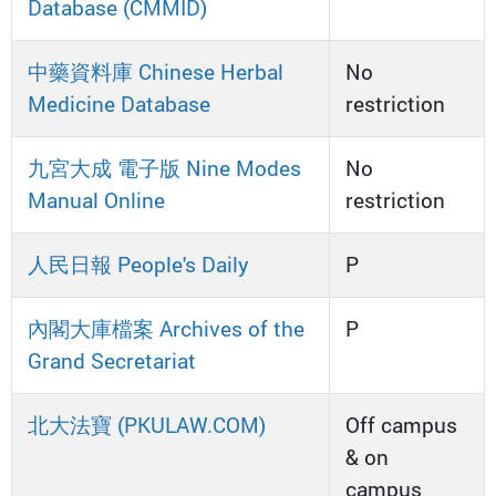
Database (CMMID)
中藥資料庫 Chinese Herbal
No
Medicine Database
restriction
九宮大成 電子版 Nine Modes
No
Manual Online
restriction
人民日報 People's Daily
P
內閣大庫檔案 Archives of the
P
Grand Secretariat
北大法寶 (PKULAW.COM)
Off campus
& on
campus