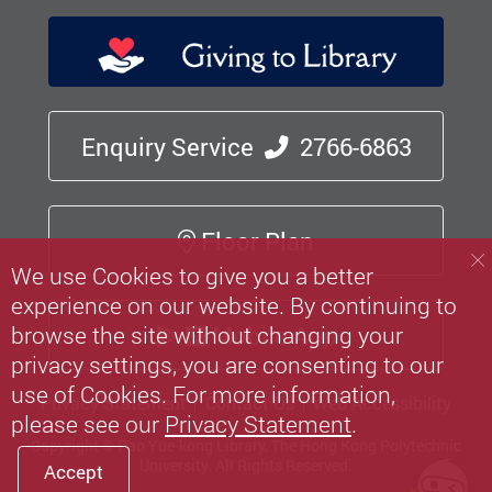
Enquiry Service
2766-6863
Floor Plan
We use Cookies to give you a better
experience on our website. By continuing to
Mobile App
browse the site without changing your
privacy settings, you are consenting to our
use of Cookies. For more information,
Privacy Statement
Contact Us
Web Accessibility
please see our
Privacy Statement
.
Copyright © Pao Yue-kong Library, The Hong Kong Polytechnic
University.
All Rights Reserved.
Accept