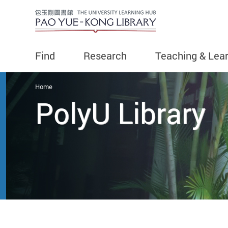
Find
Research
Teaching & Lea
You are here
Home
PolyU Library