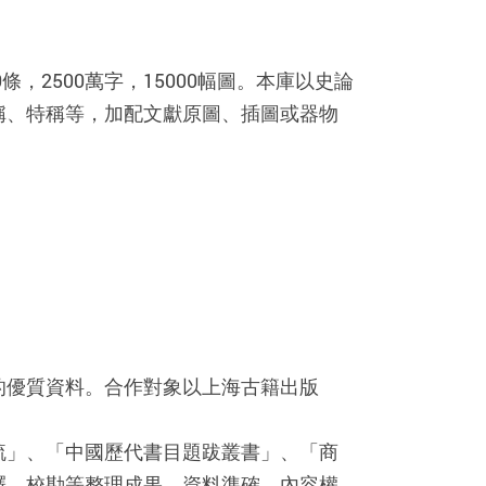
2500萬字，15000幅圖。本庫以史論
稱、特稱等，加配文獻原圖、插圖或器物
的優質資料。合作對象以上海古籍出版
疏」、「中國歷代書目題跋叢書」、「商
釋、校勘等整理成果，資料準確，內容權