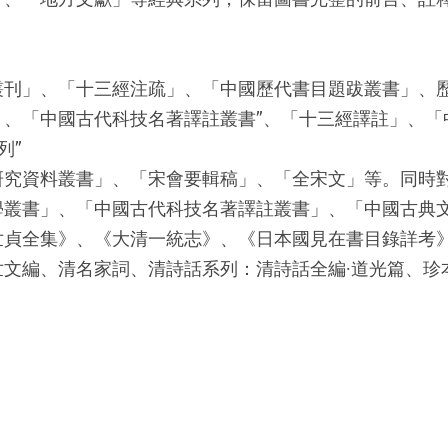
叢刊」、「十三經注疏」、「中國歷代書目題跋叢書」、
」、「中國古代科技名著譯註叢書”、「十三經譯註」、「
列”
研究資料叢書」、「宋會要輯稿」、「全宋文」等。同時
學叢書」、「中國古代科技名著譯註叢書」、「中國古典
世貞全集》、《大清一統志》、《日本國見在書目錄詳考
文編、清名家詞、清詩話系列：清詩話全編·道光篇、珍