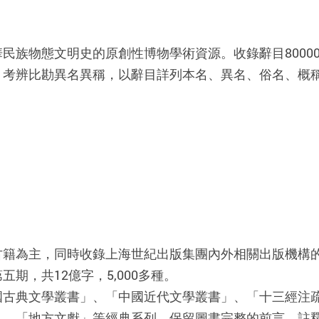
族物態文明史的原創性博物學術資源。收錄辭目80000條，
、考辨比勘異名異稱，以辭目詳列本名、異名、俗名、概
)
古籍為主，同時收錄上海世紀出版集團內外相關出版機構
期，共12億字，5,000多種。
國古典文學叢書」、「中國近代文學叢書」、「十三經注
」、「地方文獻」等經典系列，保留圖書完整的前言、註