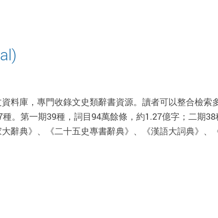
l)
文資料庫，專門收錄文史類辭書資源。讀者可以整合檢索
。第一期39種，詞目94萬餘條，約1.27億字；二期38
家大辭典》、《二十五史專書辭典》、《漢語大詞典》、