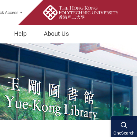
ck Access
Help
About Us
OneSearch