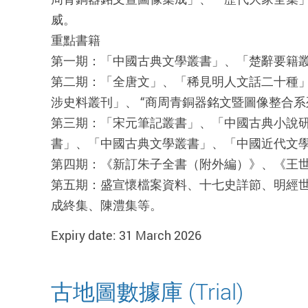
威。
重點書籍
第一期：「中國古典文學叢書」、「楚辭要籍
第二期：「全唐文」、「稀見明人文話二十種
涉史料叢刊」、 “商周青銅器銘文暨圖像整合系
第三期：「宋元筆記叢書」、「中國古典小說
書」、「中國古典文學叢書」、「中國近代文
第四期：《新訂朱子全書（附外編）》、《王
第五期：盛宣懷檔案資料、十七史詳節、明經世
成終集、陳澧集等。
Expiry date: 31 March 2026
古地圖數據庫 (Trial)