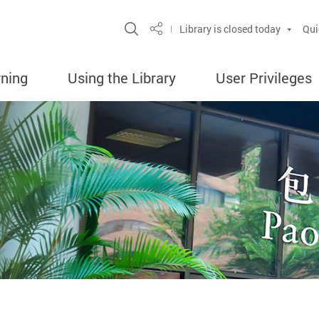
Site Search Popup
Library is closed today
Qui
Share
rning
Using the Library
User Privileges