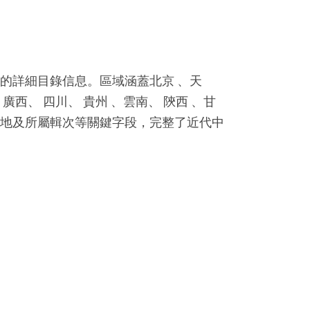
紙的詳細目錄信息。區域涵蓋北京 、天
 廣西、 四川、 貴州 、雲南、 陝西 、甘
版地及所屬輯次等關鍵字段，完整了近代中