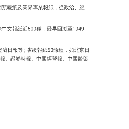
聞類報紙及業界專業報紙，從政治、經
文報紙近500種，最早回溯至1949
日報等 ; 省級報紙50餘種，如北京日
空報、證券時報、中國經營報、中國醫藥